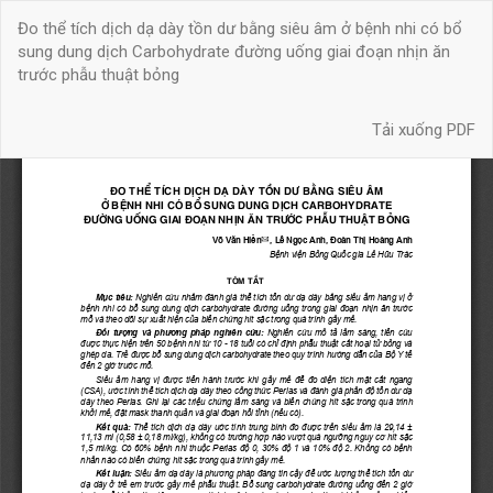
Quay
Đo thể tích dịch dạ dày tồn dư bằng siêu âm ở bệnh nhi có bổ
trở
sung dung dịch Carbohydrate đường uống giai đoạn nhịn ăn
lại
trước phẫu thuật bỏng
chi
tiết
Tải xuống
bài
Tải xuống PDF
báo