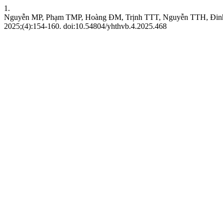
1.
Nguyễn MP, Phạm TMP, Hoàng ĐM, Trịnh TTT, Nguyễn TTH, Đinh TC.
2025;(4):154-160. doi:10.54804/yhthvb.4.2025.468