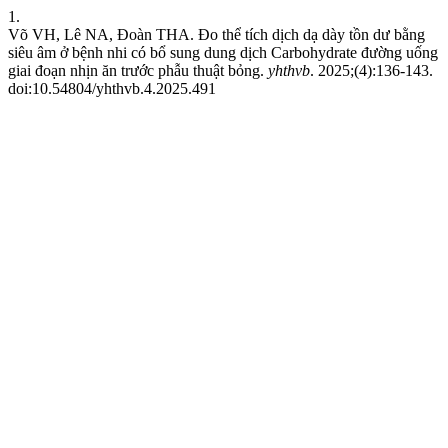
1.
Võ VH, Lê NA, Đoàn THA. Đo thể tích dịch dạ dày tồn dư bằng
siêu âm ở bệnh nhi có bổ sung dung dịch Carbohydrate đường uống
giai đoạn nhịn ăn trước phẫu thuật bỏng.
yhthvb
. 2025;(4):136-143.
doi:10.54804/yhthvb.4.2025.491