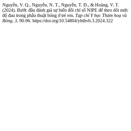
Nguyễn, V. Q., Nguyễn, N. T., Nguyễn, T. Đ., & Hoàng, V. T.
(2024). Bước đầu đánh giá sự biến đổi chỉ số NIPE để theo dõi mức
độ đau trong phẫu thuật bỏng ở trẻ em.
Tạp chí Y học Thảm hoạ và
Bỏng
,
3
, 90-96. https://doi.org/10.54804/yhthvb.3.2024.322