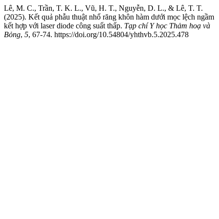
Lê, M. C., Trần, T. K. L., Vũ, H. T., Nguyễn, D. L., & Lê, T. T.
(2025). Kết quả phẫu thuật nhổ răng khôn hàm dưới mọc lệch ngầm
kết hợp với laser diode công suất thấp.
Tạp chí Y học Thảm hoạ và
Bỏng
,
5
, 67-74. https://doi.org/10.54804/yhthvb.5.2025.478