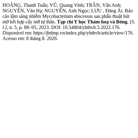
HOÀNG, Thanh Tuấn; VŨ, Quang Vinh; TRẦN, Vân Anh;
NGUYỄN, Văn Hạ; NGUYỄN, Anh Ngọc; LƯU , Đăng Ái. Báo
cáo lâm sàng nhiễm Mycobacterium abscessus sau phẫu thuật hút
mỡ kết hợp cấy mỡ tự thân.
Tạp chí Y học Thảm hoạ và Bỏng
,
[S.
l.]
, n. 5, p. 88–95, 2023. DOI: 10.54804/yhthvb.5.2022.176.
Disponível em: https://jbdmp.vn/index.php/yhthvb/article/view/176.
Acesso em: 8 tháng 8. 2026.