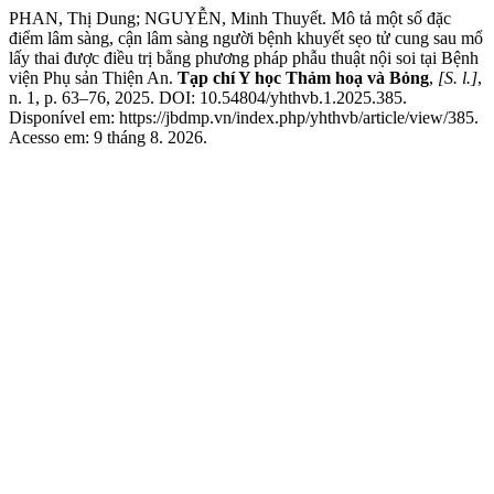
PHAN, Thị Dung; NGUYỄN, Minh Thuyết. Mô tả một số đặc
điểm lâm sàng, cận lâm sàng người bệnh khuyết sẹo tử cung sau mổ
lấy thai được điều trị bằng phương pháp phẫu thuật nội soi tại Bệnh
viện Phụ sản Thiện An.
Tạp chí Y học Thảm hoạ và Bỏng
,
[S. l.]
,
n. 1, p. 63–76, 2025. DOI: 10.54804/yhthvb.1.2025.385.
Disponível em: https://jbdmp.vn/index.php/yhthvb/article/view/385.
Acesso em: 9 tháng 8. 2026.