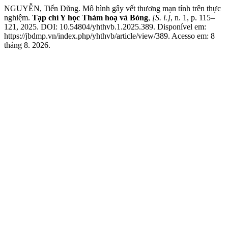
NGUYỄN, Tiến Dũng. Mô hình gây vết thương mạn tính trên thực
nghiệm.
Tạp chí Y học Thảm hoạ và Bỏng
,
[S. l.]
, n. 1, p. 115–
121, 2025. DOI: 10.54804/yhthvb.1.2025.389. Disponível em:
https://jbdmp.vn/index.php/yhthvb/article/view/389. Acesso em: 8
tháng 8. 2026.