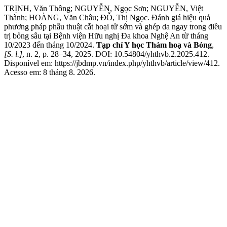
TRỊNH, Văn Thông; NGUYỄN, Ngọc Sơn; NGUYỄN, Việt
Thành; HOÀNG, Văn Châu; ĐỖ, Thị Ngọc. Đánh giá hiệu quả
phương pháp phẫu thuật cắt hoại tử sớm và ghép da ngay trong điều
trị bỏng sâu tại Bệnh viện Hữu nghị Đa khoa Nghệ An từ tháng
10/2023 đến tháng 10/2024.
Tạp chí Y học Thảm hoạ và Bỏng
,
[S. l.]
, n. 2, p. 28–34, 2025. DOI: 10.54804/yhthvb.2.2025.412.
Disponível em: https://jbdmp.vn/index.php/yhthvb/article/view/412.
Acesso em: 8 tháng 8. 2026.