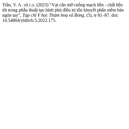
Trần, V. A.
và c.s.
(2023) “Vạt cân mỡ cuống mạch liền - chất liệu
tốt trong phẫu thuật tạo hình phủ điều trị tổn khuyết phần mềm bàn
ngón tay”,
Tạp chí Y học Thảm hoạ và Bỏng
, (5), tr 81–87. doi:
10.54804/yhthvb.5.2022.175.