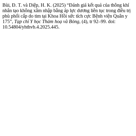
Bùi, Đ. T. và Diệp, H. K. (2025) “Đánh giá kết quả của thông khí
nhân tạo không xâm nhập bằng áp lực dương liên tục trong điều trị
phù phổi cấp do tim tại Khoa Hồi sức tích cực Bệnh viện Quân y
175”,
Tạp chí Y học Thảm hoạ và Bỏng
, (4), tr 92–99. doi:
10.54804/yhthvb.4.2025.445.