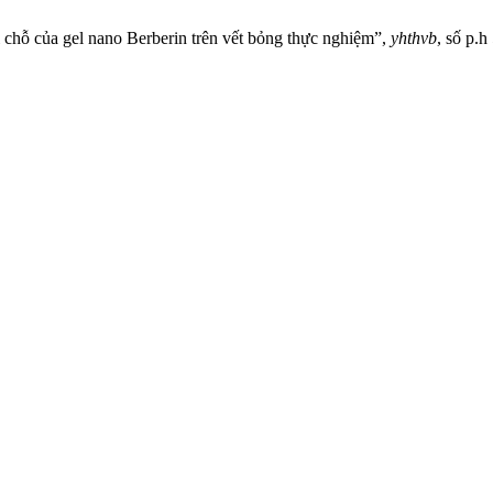
i chỗ của gel nano Berberin trên vết bỏng thực nghiệm”,
yhthvb
, số p.h