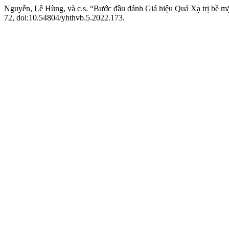
Nguyễn, Lê Hùng, và c.s. “Bước đầu đánh Giá hiệu Quả Xạ trị bề mặt
72, doi:10.54804/yhthvb.5.2022.173.