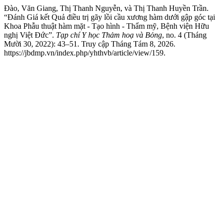
Đào, Văn Giang, Thị Thanh Nguyễn, và Thị Thanh Huyền Trần.
“Đánh Giá kết Quả điều trị gãy lồi cầu xương hàm dưới gập góc tại
Khoa Phẫu thuật hàm mặt - Tạo hình - Thẩm mỹ, Bệnh viện Hữu
nghị Việt Đức”.
Tạp chí Y học Thảm hoạ và Bỏng
, no. 4 (Tháng
Mười 30, 2022): 43–51. Truy cập Tháng Tám 8, 2026.
https://jbdmp.vn/index.php/yhthvb/article/view/159.