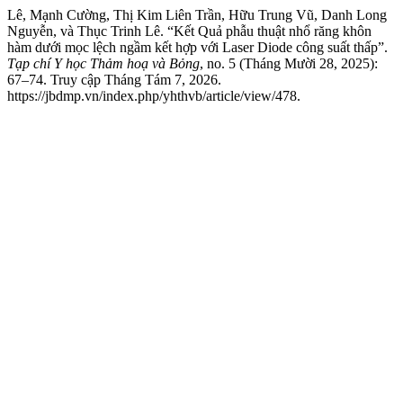
Lê, Mạnh Cường, Thị Kim Liên Trần, Hữu Trung Vũ, Danh Long
Nguyễn, và Thục Trinh Lê. “Kết Quả phẫu thuật nhổ răng khôn
hàm dưới mọc lệch ngầm kết hợp với Laser Diode công suất thấp”.
Tạp chí Y học Thảm hoạ và Bỏng
, no. 5 (Tháng Mười 28, 2025):
67–74. Truy cập Tháng Tám 7, 2026.
https://jbdmp.vn/index.php/yhthvb/article/view/478.