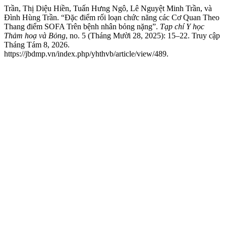
Trần, Thị Diệu Hiền, Tuấn Hưng Ngô, Lê Nguyệt Minh Trần, và
Đình Hùng Trần. “Đặc điểm rối loạn chức năng các Cơ Quan Theo
Thang điểm SOFA Trên bệnh nhân bỏng nặng”.
Tạp chí Y học
Thảm hoạ và Bỏng
, no. 5 (Tháng Mười 28, 2025): 15–22. Truy cập
Tháng Tám 8, 2026.
https://jbdmp.vn/index.php/yhthvb/article/view/489.