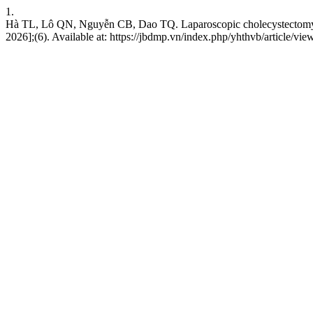
1.
Hà TL, Lô QN, Nguyễn CB, Dao TQ. Laparoscopic cholecystectomy out
2026];(6). Available at: https://jbdmp.vn/index.php/yhthvb/article/vie