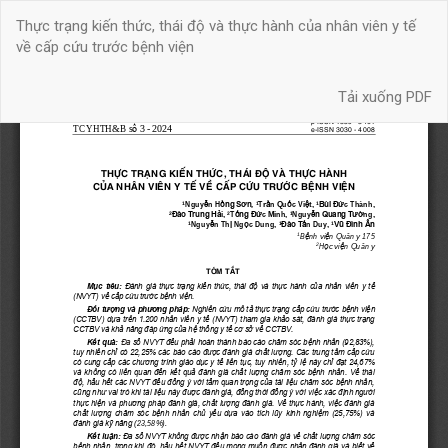
Quay
Thực trạng kiến thức, thái độ và thực hành của nhân viên y tế
trở
về cấp cứu trước bệnh viện
lại
chi
Tải xuống
tiết
Tải xuống PDF
bài
báo