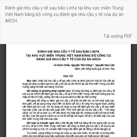
Quay
Đánh giá nhu cầu y tế sau bão Linfa tại khu vực miền Trung
trở
Việt Nam bằng bộ công cụ đánh giá nhu cầu y tế của dự án
lại
ARCH
chi
tiết
Tải xuống
bài
Tải xuống PDF
báo