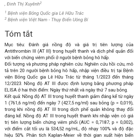
2
, Đinh Thị Xuyênh
1
Bệnh viện Bỏng Quốc gia Lê Hữu Trác
2
Bệnh viện Việt Nam - Thụy Điển Uông Bí
Tóm tắt
Nội
Mục tiêu: Đánh giá nồng độ và giá trị tiên lượng của
dung
Antithrombin III (AT III) trong huyết thanh và dịch phế quản đối
với biến chứng viêm phổi ở người bệnh bỏng hô hấp.
chính
Đối tượng và phương pháp nghiên cứu: Nghiên cứu hồi cứu, mô
tả trên 20 người bệnh bỏng hô hấp, nhập viện điều trị tại Bệnh
của
viện Bỏng Quốc gia Lê Hữu Trác từ tháng 1/2023 đến tháng
12/2023. Nồng độ AT III được định lượng bằng phương pháp
bài
ELISA ở hai thời điểm: Ngày thứ nhất và ngày thứ 7 sau bỏng.
Kết quả: Nồng độ AT III trong huyết thanh giảm đáng kể từ ngày
viết
1 (761,6 ng/ml) đến ngày 7 (427,5 ng/ml) sau bỏng (p = 0,019),
trong khi nồng độ AT III trong dịch phế quản không thay đổi
đáng kể. Nồng độ AT III trong huyết thanh khi nhập viện có giá
trị tiên lượng biến chứng viêm phổi (AUC = 0,7187; p = 0,002),
với điểm cắt tối ưu là 534,52 ng/mL, độ nhạy 100% và độ đặc
hiệu 50%. Phân tích Kaplan-Meier về thời gian xuất hiện biến