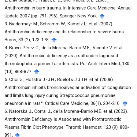
Antithrombin in burn trauma. In Intensive Care Medicine: Annual
Update 2007 (pp. 791-796). Springer New York.
3. Niedermayr M., Schramm W., Kamolz L. et al. (2007).
Antithrombin deficiency and its relationship to severe burns.
Burns, 33 (2), 173-178.
4. Bravo-Pérez C., de la Morena-Barrio M.E., Vicente V. et al.
(2020). Antithrombin deficiency as a still underdiagnosed
thrombophilia: a primer for internists. Pol Arch Intern Med, 130
(10), 868-877.
5. Choi G., Hofstra J.-J.H., Roelofs J.J.T.H. et al. (2008).
Antithrombin inhibits bronchoalveolar activation of coagulation
and limits lung injury during Streptococcus pneumoniae
pneumonia in rats*: Critical Care Medicine, 36(1), 204-210.
6. Natorska J., Corral J., de la Morena-Barrio M.E. et al. (2023).
Antithrombin Deficiency Is Associated with Prothrombotic
Plasma Fibrin Clot Phenotype. Thromb Haemost, 123 (9), 880-
891.