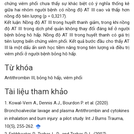
chứng viêm phổi chưa thấy sự khác biệt có ý nghĩa thống kê
giữa hai nhóm người bệnh có nồng độ AT III cao và thấp hơn
nồng độ tiên lượng (p = 0,3217).
Kết luận: Nồng độ AT III trong huyết thanh giảm, trong khi nồng
độ AT III trong dịch phế quản không thay đổi đáng kể ở người
bệnh bỏng hô hấp. Nồng độ AT III trong huyết thanh có giá trị
tiên lượng biến chứng viêm phổi. Kết quả bước đầu cho thấy AT
III là một dấu ấn sinh học tiềm năng trong tiên lượng và điều trị
viêm phổi ở người bệnh bỏng hô hấp.
Từ khóa
Chi
Antithrombin III, bỏng hô hấp, viêm phổi
tiết
Tài liệu tham khảo
bài
1. Kowal-Vern A., Dennis A.J., Bourdon P. et al. (2020).
viết
Bronchoalveolar lavage and plasma Antithrombin and cytokines
in inhalation and burn injury: a pilot study. Int J Burns Trauma,
10(5), 255-262.
2. Enkhbaatar, P., Traber, L. D., and Traber, D. L. (2007).