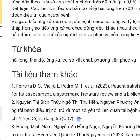
tăng dần theo tuổi và cao nhất ở nhóm trên 60 tuổi (p < 0,05), 
Kết luận: Các tiêu chí đều cơ bản có tỷ lệ hài lòng trên 90%, 
đoạn điều trị của người bệnh.
Về giao tiếp ứng xử còn có người bệnh chưa hài lòng và tỷ lệ 
thấp hơn giao tiếp ứng xử và chưa đồng đều, khác nhau theo k
bảo đảm sự riêng tư của người bệnh và phục vụ của căng tin B
Từ khóa
Chi
hài lòng, thái độ, ứng xử, cơ sở vật chất, phương tiện phục vụ
tiết
Tài liệu tham khảo
bài
1. Ferreira D. C., Vieira I., Pedro M. I., et al. (2023). Patient s
viết
for its assessment: a systematic literature review and a biblio
2. Nguyễn Thị Bích Thủy, Ngô Thị Thu Hiền, Nguyễn Phương Anh
người bệnh điều trị nội trú và một số yếu tố liên quan tại bệ
chí Y học Cộng đồng.65 (CD7).
3. Hoàng Minh Nam, Nguyễn Vũ Hồng Ngọc, Nguyễn Khương Duy 
trị nội trú tại Bệnh viện Quốc tế Thái Nguyên năm 2023. Tạp c