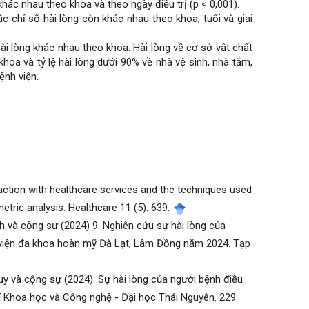
khác nhau theo khoa và theo ngày điều trị (p < 0,001).
các chỉ số hài lòng còn khác nhau theo khoa, tuổi và giai
hài lòng khác nhau theo khoa. Hài lòng về cơ sở vật chất
hoa và tỷ lệ hài lòng dưới 90% về nhà vệ sinh, nhà tắm,
ệnh viện.
atisfaction with healthcare services and the techniques used
metric analysis. Healthcare 11 (5): 639.
 và cộng sự (2024) 9. Nghiên cứu sự hài lòng của
nh viện đa khoa hoàn mỹ Đà Lạt, Lâm Đồng năm 2024. Tạp
và cộng sự (2024). Sự hài lòng của người bệnh điều
hí Khoa học và Công nghệ - Đại học Thái Nguyên. 229