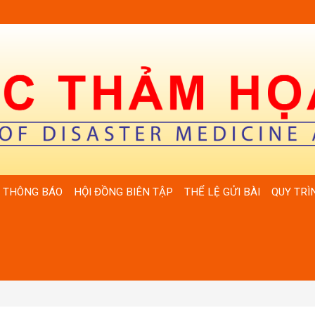
THÔNG BÁO
HỘI ĐỒNG BIÊN TẬP
THỂ LỆ GỬI BÀI
QUY TRÌ