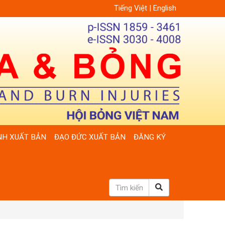
Tiếng Việt
|
English
NH XUẤT BẢN
ĐẠO ĐỨC XUẤT BẢN
ĐĂNG KÝ