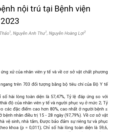
ệnh nội trú tại Bệnh viện
 2023
1
1
2
 Thảo
, Nguyễn Anh Thư
, Nguyễn Hoàng Lợi
 ứng xử của nhân viên y tế và về cơ sở vật chất phương
ngang trên 703 đối tượng bằng bộ tiêu chí của Bộ Y tế
hỉ số hài lòng toàn diện là 57,47%, Tỷ lệ đáp ứng so với
 thái độ của nhân viên y tế và người phục vụ ở mức 2; Tỷ
theo các đặc điểm cao hơn 80%, cao nhất ở người bệnh ≤
ở bệnh nhân điều trị 15 - 28 ngày (97,79%). Về cơ sở vật
 Nhà vệ sinh, nhà tắm, Được bảo đảm sự riêng tư và phục
theo khoa (p = 0,011); Chỉ số hài lòng toàn diện là 59,6,