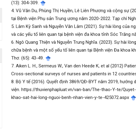
(13): 304-309.
4. Vũ Văn Du, Phùng Thị Huyền, Lê Liên Phương và cộng sự (202
tại Bệnh viện Phụ sản Trung ương năm 2020-2022. Tạp chí Ngh
5. Lâm Kỳ Sanh và Nguyễn Văn Lâm (2021). Sự hài lòng của ng
và các yếu tố liên quan tại bệnh viện đa khoa tỉnh Sóc Trăng 
6. Ngô Quang Thiện và Nguyễn Trung Nghĩa. (2023). Sự hài lòng
chữa bệnh và một số yếu tố liên quan tại Bệnh viện Đa khoa 
Thơ. (65): 43-49.
7. Aiken L. H., Sermeus W., Van den Heede K, et al (2012) Patient
Cross-sectional surveys of nurses and patients in 12 countrie
8. Bộ Y tế (2016). Quyết định 3869/QĐ-BYT năm 2019, hướng dẫ
viện. https://thuvienphapluat.vn/van-ban/The-thao-Y-te/Quy
khao-sat-hai-long-nguoi-benh-nhan-vien-y-te-425072.aspx