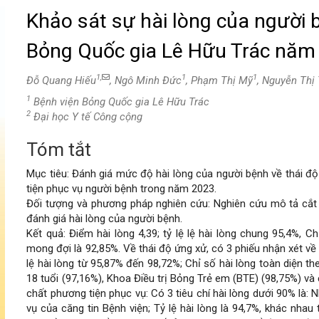
Khảo sát sự hài lòng của người b
Bỏng Quốc gia Lê Hữu Trác năm
1,
1
1
Đỗ Quang Hiếu
, Ngô Minh Đức
, Phạm Thị Mỹ
, Nguyễn Thị
1
Bệnh viện Bỏng Quốc gia Lê Hữu Trác
2
Đại học Y tế Công cộng
Tóm tắt
Nội
Mục tiêu: Đánh giá mức độ hài lòng của người bệnh về thái độ
dung
tiện phục vụ người bệnh trong năm 2023.
Đối tượng và phương pháp nghiên cứu: Nghiên cứu mô tả cắt 
chính
đánh giá hài lòng của người bệnh.
Kết quả: Điểm hài lòng 4,39; tỷ lệ lệ hài lòng chung 95,4%, C
của
mong đợi là 92,85%. Về thái độ ứng xử, có 3 phiếu nhận xét về
lệ hài lòng từ 95,87% đến 98,72%; Chỉ số hài lòng toàn diện 
bài
18 tuổi (97,16%), Khoa Điều trị Bỏng Trẻ em (BTE) (98,75%) và 
chất phương tiện phục vụ: Có 3 tiêu chí hài lòng dưới 90% là:
viết
vụ của căng tin Bệnh viện; Tỷ lệ hài lòng là 94,7%, khác nhau 