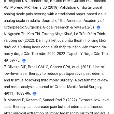
5. Delgado DA, Lambert BS, Boutris N, McCulloch PC, Robbins
AB, Moreno MR, Harris JD (2018) Validation of digital visual
analog scale pain scoring with a traditional paper-based visual
analog scale in adults. Journal of the American Academy of
Orthopaedic Surgeons. Global research & reviews;2(3).
6. Nguyễn Thị Kim Thi, Trương Nhựt Khuê, Lê Trần Diễm Trinh,
và cộng sự (2022). Đánh giá kết quả phẫu thuật nhổ răng khôn
dưới có sử dụng laser công suất thấp tại bệnh viện trường đại
học y dược Cần Thơ năm 2020-2022. Tạp chị Y Dược Cần Thơ,
49: 69-75.
7. Oliveira FJD, Brasil GMLC, Soares GPA, et al. (2021). Use of
low-level laser therapy to reduce postoperative pain, edema,
and trismus following third molar surgery: A systematic review
and meta-analysis. Journal of Cranio-Maxillofacial Surgery,
49(11): 1088-96.
8. Momeni E, Kazemi F, Sanaei-Rad P (2022). Extraoral low-level
laser therapy can decrease pain but not edema and trismus
after surgical extraction of impacted mandibular third molars: a