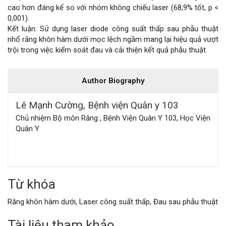
cao hơn đáng kể so với nhóm không chiếu laser (68,9% tốt, p <
0,001).
Kết luận: Sử dụng laser diode công suất thấp sau phẫu thuật
nhổ răng khôn hàm dưới mọc lệch ngầm mang lại hiệu quả vượt
trội trong việc kiểm soát đau và cải thiện kết quả phẫu thuật.
Chi
Author Biography
tiết
Lê Mạnh Cường,
Bệnh viện Quân y 103
bài
Chủ nhiệm Bộ môn Răng , Bệnh Viện Quân Y 103, Học Viện
Quân Y
viết
Từ khóa
Răng khôn hàm dưới, Laser công suất thấp, Đau sau phẫu thuật
Tài liệu tham khảo