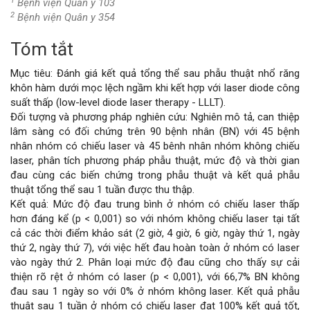
1
Bệnh viện Quân y 103
2
Bệnh viện Quân y 354
Tóm tắt
Nội
Mục tiêu: Đánh giá kết quả tổng thể sau phẫu thuật nhổ răng
dung
khôn hàm dưới mọc lệch ngầm khi kết hợp với laser diode công
suất thấp (low-level diode laser therapy - LLLT).
chính
Đối tượng và phương pháp nghiên cứu: Nghiên mô tả, can thiệp
lâm sàng có đối chứng trên 90 bệnh nhân (BN) với 45 bệnh
của
nhân nhóm có chiếu laser và 45 bênh nhân nhóm không chiếu
laser, phân tích phương pháp phẫu thuật, mức độ và thời gian
bài
đau cùng các biến chứng trong phẫu thuật và kết quả phẫu
thuật tổng thể sau 1 tuần được thu thập.
viết
Kết quả: Mức độ đau trung bình ở nhóm có chiếu laser thấp
hơn đáng kể (p < 0,001) so với nhóm không chiếu laser tại tất
cả các thời điểm khảo sát (2 giờ, 4 giờ, 6 giờ, ngày thứ 1, ngày
thứ 2, ngày thứ 7), với việc hết đau hoàn toàn ở nhóm có laser
vào ngày thứ 2. Phân loại mức độ đau cũng cho thấy sự cải
thiện rõ rệt ở nhóm có laser (p < 0,001), với 66,7% BN không
đau sau 1 ngày so với 0% ở nhóm không laser. Kết quả phẫu
thuật sau 1 tuần ở nhóm có chiếu laser đạt 100% kết quả tốt,