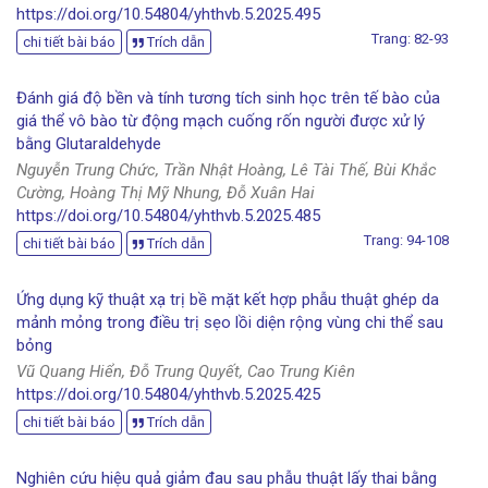
https://doi.org/10.54804/yhthvb.5.2025.495
Trang: 82-93
chi tiết bài báo
Trích dẫn
Đánh giá độ bền và tính tương tích sinh học trên tế bào của
giá thể vô bào từ động mạch cuống rốn người được xử lý
bằng Glutaraldehyde
Nguyễn Trung Chức, Trần Nhật Hoàng, Lê Tài Thế, Bùi Khắc
Cường, Hoàng Thị Mỹ Nhung, Đỗ Xuân Hai
https://doi.org/10.54804/yhthvb.5.2025.485
Trang: 94-108
chi tiết bài báo
Trích dẫn
Ứng dụng kỹ thuật xạ trị bề mặt kết hợp phẫu thuật ghép da
mảnh mỏng trong điều trị sẹo lồi diện rộng vùng chi thể sau
bỏng
Vũ Quang Hiển, Đỗ Trung Quyết, Cao Trung Kiên
https://doi.org/10.54804/yhthvb.5.2025.425
chi tiết bài báo
Trích dẫn
Nghiên cứu hiệu quả giảm đau sau phẫu thuật lấy thai bằng