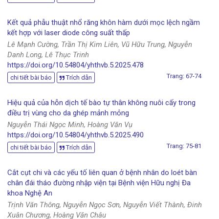
Kết quả phẫu thuật nhổ răng khôn hàm dưới mọc lệch ngầm
kết hợp với laser diode công suất thấp
Lê Mạnh Cường, Trần Thị Kim Liên, Vũ Hữu Trung, Nguyễn
Danh Long, Lê Thục Trinh
https://doi.org/10.54804/yhthvb.5.2025.478
Trang: 67-74
chi tiết bài báo
Trích dẫn
Hiệu quả của hỗn dịch tế bào tự thân không nuôi cấy trong
điều trị vùng cho da ghép mảnh mỏng
Nguyễn Thái Ngọc Minh, Hoàng Văn Vụ
https://doi.org/10.54804/yhthvb.5.2025.490
Trang: 75-81
chi tiết bài báo
Trích dẫn
Cắt cụt chi và các yếu tố liên quan ở bệnh nhân do loét bàn
chân đái tháo đường nhập viện tại Bệnh viện Hữu nghị Đa
khoa Nghệ An
Trịnh Văn Thông, Nguyễn Ngọc Sơn, Nguyễn Viết Thành, Đinh
Xuân Chương, Hoàng Văn Châu