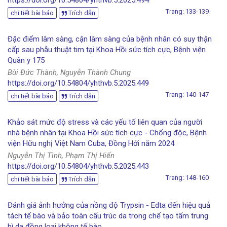
Trang: 133-139
chi tiết bài báo
Trích dẫn
Đặc điểm lâm sàng, cận lâm sàng của bệnh nhân có suy thận
cấp sau phẫu thuật tim tại Khoa Hồi sức tích cực, Bệnh viện
Quân y 175
Bùi Đức Thành, Nguyễn Thành Chung
https://doi.org/10.54804/yhthvb.5.2025.449
Trang: 140-147
chi tiết bài báo
Trích dẫn
Khảo sát mức độ stress và các yếu tố liên quan của người
nhà bệnh nhân tại Khoa Hồi sức tích cực - Chống độc, Bệnh
viện Hữu nghị Việt Nam Cuba, Đồng Hới năm 2024
Nguyễn Thị Tình, Phạm Thị Hiến
https://doi.org/10.54804/yhthvb.5.2025.443
Trang: 148-160
chi tiết bài báo
Trích dẫn
Đánh giá ảnh hưởng của nồng độ Trypsin - Edta đến hiệu quả
tách tế bào và bảo toàn cấu trúc da trong chế tạo tấm trung
bì da đồng loại không tế bào