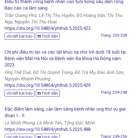
Điều trị thành công bệnh nhân cao tuổi bỏng sâu diện rộng:
Báo cáo ca lâm sàng
Trần Quang Phú, Lê Thị Thu Huyền, Đỗ Hoàng Vân, Thị Thu
Nga, Nguyễn Thị Thu Hoài
https://doi.org/10.54804/yhthvb.5.2025.423
Trang: 233-238
chi tiết bài báo
Trích dẫn
Chi phí điều trị lác và các tật khúc xạ cho trẻ dưới 18 tuổi tại
Bệnh viện Mắt Hà Nội và Bệnh viện Đa khoa Hà Đông năm
2023
Ong Thế Duệ, Đỗ Thị Quỳnh Trang, Đỗ Trà My, Đào Anh Sơn,
Nguyễn Khánh Phương
https://doi.org/10.54804/yhthvb.5.2025.429
Trang: 239-248
chi tiết bài báo
Trích dẫn
Đặc điểm lâm sàng, cận lâm sàng bệnh nhân ung thư vú giai
đoạn I - II
Lê Minh Phong, Lê Minh Tân, Tống Đức Minh
https://doi.org/10.54804/yhthvb.5.2025.488
Trang: 249-256
chi tiết bài báo
Trích dẫn