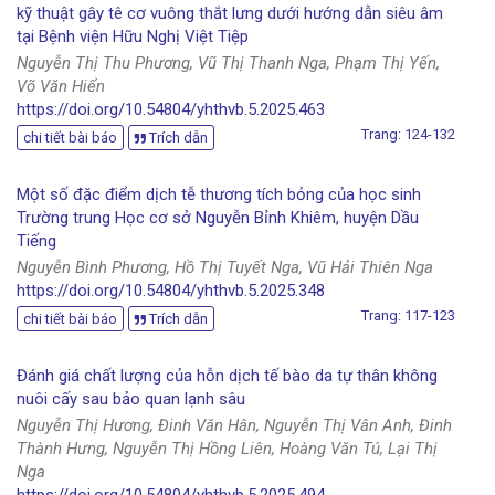
kỹ thuật gây tê cơ vuông thắt lưng dưới hướng dẫn siêu âm
tại Bệnh viện Hữu Nghị Việt Tiệp
Nguyễn Thị Thu Phương, Vũ Thị Thanh Nga, Phạm Thị Yến,
Võ Văn Hiển
https://doi.org/10.54804/yhthvb.5.2025.463
Trang: 124-132
chi tiết bài báo
Trích dẫn
Một số đặc điểm dịch tễ thương tích bỏng của học sinh
Trường trung Học cơ sở Nguyễn Bỉnh Khiêm, huyện Dầu
Tiếng
Nguyễn Bình Phương, Hồ Thị Tuyết Nga, Vũ Hải Thiên Nga
https://doi.org/10.54804/yhthvb.5.2025.348
Trang: 117-123
chi tiết bài báo
Trích dẫn
Đánh giá chất lượng của hỗn dịch tế bào da tự thân không
nuôi cấy sau bảo quan lạnh sâu
Nguyễn Thị Hương, Đinh Văn Hân, Nguyễn Thị Vân Anh, Đinh
Thành Hưng, Nguyễn Thị Hồng Liên, Hoàng Văn Tú, Lại Thị
Nga
https://doi.org/10.54804/yhthvb.5.2025.494