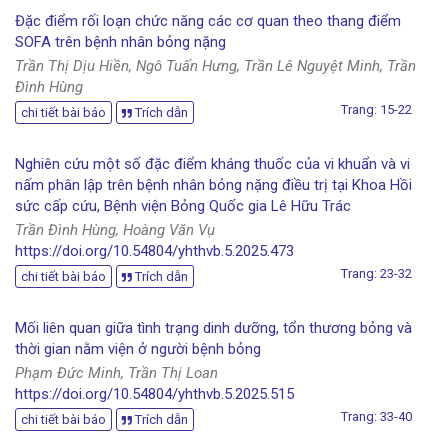
Đặc điểm rối loạn chức năng các cơ quan theo thang điểm
SOFA trên bệnh nhân bỏng nặng
Trần Thị Dịu Hiền, Ngô Tuấn Hưng, Trần Lê Nguyệt Minh, Trần
Đình Hùng
Trang: 15-22
chi tiết bài báo
Trích dẫn
Nghiên cứu một số đặc điểm kháng thuốc của vi khuẩn và vi
nấm phân lập trên bệnh nhân bỏng nặng điều trị tại Khoa Hồi
sức cấp cứu, Bệnh viện Bỏng Quốc gia Lê Hữu Trác
Trần Đình Hùng, Hoàng Văn Vụ
https://doi.org/10.54804/yhthvb.5.2025.473
Trang: 23-32
chi tiết bài báo
Trích dẫn
Mối liên quan giữa tình trạng dinh dưỡng, tổn thương bỏng và
thời gian nằm viện ở người bệnh bỏng
Phạm Đức Minh, Trần Thị Loan
https://doi.org/10.54804/yhthvb.5.2025.515
Trang: 33-40
chi tiết bài báo
Trích dẫn