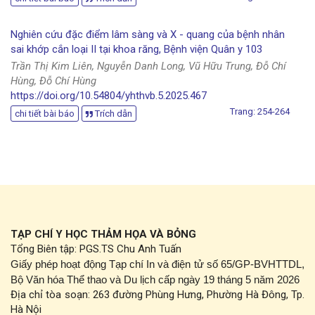
Nghiên cứu đặc điểm lâm sàng và X - quang của bệnh nhân
sai khớp cắn loại II tại khoa răng, Bệnh viện Quân y 103
Trần Thị Kim Liên, Nguyễn Danh Long, Vũ Hữu Trung, Đỗ Chí
Hùng, Đỗ Chí Hùng
https://doi.org/10.54804/yhthvb.5.2025.467
Trang: 254-264
chi tiết bài báo
Trích dẫn
TẠP CHÍ Y HỌC THẢM HỌA VÀ BỎNG
Tổng Biên tập: PGS.TS Chu Anh Tuấn
Giấy phép hoạt động Tạp chí In và điện tử số 65/GP-BVHTTDL,
Bộ Văn hóa Thể thao và Du lịch cấp ngày 19 tháng 5 năm 2026
Địa chỉ tòa soạn: 263 đường Phùng Hưng, Phường Hà Đông, Tp.
Hà Nội