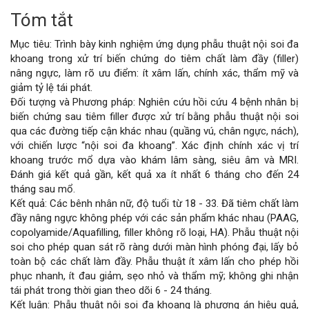
Tóm tắt
Nội
Mục tiêu: Trình bày kinh nghiệm ứng dụng phẫu thuật nội soi đa
dung
khoang trong xử trí biến chứng do tiêm chất làm đầy (filler)
nâng ngực, làm rõ ưu điểm: ít xâm lấn, chính xác, thẩm mỹ và
chính
giảm tỷ lệ tái phát.
Đối tượng và Phương pháp: Nghiên cứu hồi cứu 4 bệnh nhân bị
của
biến chứng sau tiêm filler được xử trí bằng phẫu thuật nội soi
qua các đường tiếp cận khác nhau (quầng vú, chân ngực, nách),
bài
với chiến lược “nội soi đa khoang”. Xác định chính xác vị trí
khoang trước mổ dựa vào khám lâm sàng, siêu âm và MRI.
viết
Đánh giá kết quả gần, kết quả xa ít nhất 6 tháng cho đến 24
tháng sau mổ.
Kết quả: Các bênh nhân nữ, độ tuổi từ 18 - 33. Đã tiêm chất làm
đầy nâng ngực không phép với các sản phẩm khác nhau (PAAG,
copolyamide/Aquafilling, filler không rõ loại, HA). Phẫu thuật nội
soi cho phép quan sát rõ ràng dưới màn hình phóng đại, lấy bỏ
toàn bộ các chất làm đầy. Phẫu thuật ít xâm lấn cho phép hồi
phục nhanh, ít đau giảm, sẹo nhỏ và thẩm mỹ; không ghi nhận
tái phát trong thời gian theo dõi 6 - 24 tháng.
Kết luận: Phẫu thuật nội soi đa khoang là phương án hiệu quả,