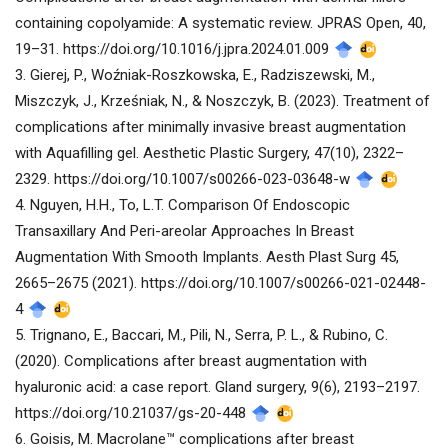
containing copolyamide: A systematic review. JPRAS Open, 40,
19–31. https://doi.org/10.1016/j.jpra.2024.01.009
3. Gierej, P., Woźniak-Roszkowska, E., Radziszewski, M.,
Miszczyk, J., Krześniak, N., & Noszczyk, B. (2023). Treatment of
complications after minimally invasive breast augmentation
with Aquafilling gel. Aesthetic Plastic Surgery, 47(10), 2322–
2329. https://doi.org/10.1007/s00266-023-03648-w
4. Nguyen, H.H., To, L.T. Comparison Of Endoscopic
Transaxillary And Peri-areolar Approaches In Breast
Augmentation With Smooth Implants. Aesth Plast Surg 45,
2665–2675 (2021). https://doi.org/10.1007/s00266-021-02448-
4
5. Trignano, E., Baccari, M., Pili, N., Serra, P. L., & Rubino, C.
(2020). Complications after breast augmentation with
hyaluronic acid: a case report. Gland surgery, 9(6), 2193–2197.
https://doi.org/10.21037/gs-20-448
6. Goisis, M. Macrolane™ complications after breast