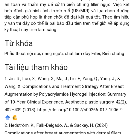
an toàn và thẩm mỹ để xử trí biến chứng filler ngực. Việc kết
hợp đánh giá hình ảnh trước mổ (US/MRI) và lựa chọn đường
tiếp cận phù hợp là then chốt để đạt kết quả tốt. Theo tìm hiểu
y văn thì đây có thể là bài báo đầu tiên trên thế giới về áp dụng
kỹ thuật này trên lâm sàng.
Từ khóa
Chi
Phẫu thuật nội soi, nâng ngực, chất làm đầy Filler, Biến chứng
tiết
Tài liệu tham khảo
bài
1. Jin, R., Luo, X., Wang, X., Ma, J., Liu, F., Yang, Q., Yang, J., &
viết
Wang, X. Complications and Treatment Strategy After Breast
Augmentation by Polyacrylamide Hydrogel Injection: Summary
of 10-Year Clinical Experience. Aesthetic plastic surgery, 42(2),
402–409 (2018). https://doi.org/10.1007/s00266-017-1006-9
2. Hedström, K., Falk-Delgado, A., & Sackey, H. (2024).
Complications after breast augmentation with dermal fillers