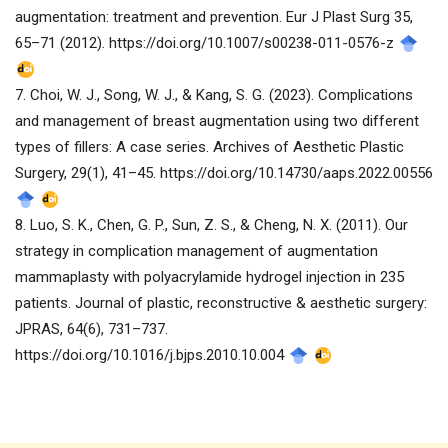
augmentation: treatment and prevention. Eur J Plast Surg 35,
65–71 (2012). https://doi.org/10.1007/s00238-011-0576-z
7. Choi, W. J., Song, W. J., & Kang, S. G. (2023). Complications
and management of breast augmentation using two different
types of fillers: A case series. Archives of Aesthetic Plastic
Surgery, 29(1), 41–45. https://doi.org/10.14730/aaps.2022.00556
8. Luo, S. K., Chen, G. P., Sun, Z. S., & Cheng, N. X. (2011). Our
strategy in complication management of augmentation
mammaplasty with polyacrylamide hydrogel injection in 235
patients. Journal of plastic, reconstructive & aesthetic surgery:
JPRAS, 64(6), 731–737.
https://doi.org/10.1016/j.bjps.2010.10.004