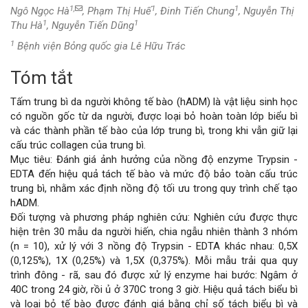
1,
1
1
Ngô Ngọc Hà
, Phạm Thị Huế
, Đinh Tiến Chung
, Nguyễn Thị
1
1
Thu Hà
, Nguyễn Tiến Dũng
1
Bệnh viện Bỏng quốc gia Lê Hữu Trác
Tóm tắt
Nội
Tấm trung bì da người không tế bào (hADM) là vật liệu sinh học
dung
có nguồn gốc từ da người, được loại bỏ hoàn toàn lớp biểu bì
và các thành phần tế bào của lớp trung bì, trong khi vẫn giữ lại
chính
cấu trúc collagen của trung bì.
Mục tiêu: Đánh giá ảnh hưởng của nồng độ enzyme Trypsin -
của
EDTA đến hiệu quả tách tế bào và mức độ bảo toàn cấu trúc
trung bì, nhằm xác định nồng độ tối ưu trong quy trình chế tạo
bài
hADM.
Đối tượng và phương pháp nghiên cứu: Nghiên cứu được thực
viết
hiện trên 30 mẫu da người hiến, chia ngẫu nhiên thành 3 nhóm
(n = 10), xử lý với 3 nồng độ Trypsin - EDTA khác nhau: 0,5X
(0,125%), 1X (0,25%) và 1,5X (0,375%). Mỗi mẫu trải qua quy
trình đông - rã, sau đó được xử lý enzyme hai bước: Ngâm ở
40C trong 24 giờ, rồi ủ ở 370C trong 3 giờ. Hiệu quả tách biểu bì
và loại bỏ tế bào được đánh giá bằng chỉ số tách biểu bì và