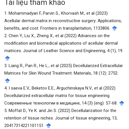
Tài liệu tham khảo
viết
1. Mohammadyari F, Parvin S., Khorvash M., et al (2023)
Acellular dermal matrix in reconstructive surgery: Applications,
benefits, and cost. Frontiers in transplantation, 1133806.
2. Chen Y., Liu X., Zheng X., et al (2022) Advances on the
modification and biomedical applications of acellular dermal
matrices. Journal of Leather Science and Engineering, 4 (1), 19.
3. Liang R., Pan R., He L., et al (2025) Decellularized Extracellular
Matrices for Skin Wound Treatment. Materials, 18 (12): 2752.
4. I saeva E.V., Beketov E.E., Arguchinskaya N.V., et al (2022)
Decellularized extracellular matrix for tissue engineering.
Современные технологии в медицине, 14 (3) (eng): 57-68.
5. Moffat D., Ye K. and Jin S. (2022) Decellularization for the
retention of tissue niches. Journal of tissue engineering, 13,
20417314221101151.