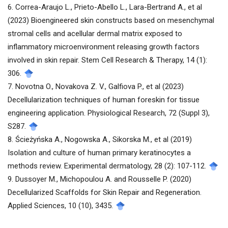
6. Correa-Araujo L., Prieto-Abello L., Lara-Bertrand A., et al
(2023) Bioengineered skin constructs based on mesenchymal
stromal cells and acellular dermal matrix exposed to
inflammatory microenvironment releasing growth factors
involved in skin repair. Stem Cell Research & Therapy, 14 (1):
306.
7. Novotna O., Novakova Z. V., Galfiova P., et al (2023)
Decellularization techniques of human foreskin for tissue
engineering application. Physiological Research, 72 (Suppl 3),
S287.
8. Ścieżyńska A., Nogowska A., Sikorska M., et al (2019)
Isolation and culture of human primary keratinocytes a
methods review. Experimental dermatology, 28 (2): 107-112.
9. Dussoyer M., Michopoulou A. and Rousselle P. (2020)
Decellularized Scaffolds for Skin Repair and Regeneration.
Applied Sciences, 10 (10), 3435.