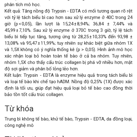
phân tích mô học.
Kết quả: Tăng nồng độ Trypsin - EDTA có mối tương quan rõ rệt
với tỷ lệ tách biểu bì cao hơn sau xử lý enzyme ở 40C trong 24
giờ (p < 0,05), lần lượt là 15,24 ± 8,94%; 36,84 ± 7,44% và
45,99 ± 7,10%. Sau xử lý enzyme ở 370C trong 3 giờ, tỷ lệ tách
biểu bì tiếp tục tăng, tương ứng từ 28,25 ± 10,33% đến 93,98 ±
13,08% và 95,47 ± 11,99%; tuy nhiên sự khác biệt giữa nhóm 1X
và 1,5X không có ý nghĩa thống kê (p > 0,05). Hình ảnh mô học
xác nhận loại bỏ hoàn toàn tế bào ở cả ba nhóm. Tuy nhiên,
nhóm 1,5X cho thấy cấu trúc collagen bị phá vỡ nhiều hơn, mật
độ sợi giảm và phân bố lỏng lẻo hơn.
Kết luận: Trypsin - EDTA là enzyme hiệu quả trong tách biểu bì
và loại tế bào khi chế tạo hADM. Nồng độ 0,25% (1X) được xác
định là tối ưu, giúp đạt hiệu quả loại bỏ tế bào cao đồng thời
bảo tồn tốt cấu trúc collagen.
Từ khóa
Chi
Trung bì không tế bào, khử tế bào, Trypsin - EDTA, da đồng loại,
tiết
công nghệ mô
bài