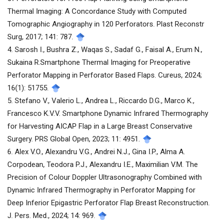
Thermal Imaging: A Concordance Study with Computed
Tomographic Angiography in 120 Perforators. Plast Reconstr
Surg, 2017; 141: 787.
4. Sarosh I., Bushra Z., Waqas S., Sadaf G., Faisal A., Erum N.,
Sukaina R.Smartphone Thermal Imaging for Preoperative
Perforator Mapping in Perforator Based Flaps. Cureus, 2024;
16(1): 51755.
5. Stefano V., Valerio L., Andrea L., Riccardo D.G., Marco K.,
Francesco K.V.V. Smartphone Dynamic Infrared Thermography
for Harvesting AICAP Flap in a Large Breast Conservative
Surgery. PRS Global Open, 2023; 11: 4951.
6. Alex V.O., Alexandru V.G., Andrei N.J., Gina I.P., Alma A.
Corpodean, Teodora P.J., Alexandru I.E., Maximilian V.M. The
Precision of Colour Doppler Ultrasonography Combined with
Dynamic Infrared Thermography in Perforator Mapping for
Deep Inferior Epigastric Perforator Flap Breast Reconstruction.
J. Pers. Med., 2024; 14: 969.