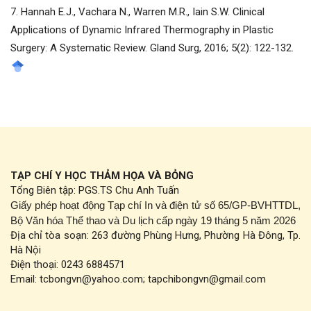
7. Hannah E.J., Vachara N., Warren M.R., Iain S.W. Clinical
Applications of Dynamic Infrared Thermography in Plastic
Surgery: A Systematic Review. Gland Surg, 2016; 5(2): 122-132.
TẠP CHÍ Y HỌC THẢM HỌA VÀ BỎNG
Tổng Biên tập: PGS.TS Chu Anh Tuấn
Giấy phép hoạt động Tạp chí In và điện tử số 65/GP-BVHTTDL,
Bộ Văn hóa Thể thao và Du lịch cấp ngày 19 tháng 5 năm 2026
Địa chỉ tòa soạn: 263 đường Phùng Hưng, Phường Hà Đông, Tp.
Hà Nội
Điện thoại: 0243 6884571
Email: tcbongvn@yahoo.com; tapchibongvn@gmail.com