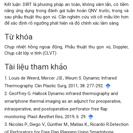
Kết luận: DIRT là phương pháp an toàn, không xâm lấn, có tiềm
năng ứng dụng trong đánh giá tuần hoàn QNV trước, trong và
sau phẫu thuật thu gọn vú. Cần nghiên cứu với cỡ mẫu lớn hơn
để xác định rõ ngưỡng phát hiện và độ chính xác lâm sàng.
Từ khóa
Chi
Chụp nhiệt hồng ngoại động, Phẫu thuật thu gọn vú, Doppler,
tiết
Chụp cắt lớp vi tính (CLVT)
bài
Tài liệu tham khảo
viết
1. Louis de Weerd, Mercer J.B., Weum S. Dynamic Infrared
Thermography. Clin Plastic Surg, 2011; 38: 277-292.
2. Geoffrey G. Hallock Dynamic infrared thermography and
smartphone thermal imaging as an adjunct for preoperative,
intraoperative, and postoperative perforator free flap
monitoring. Plast Aesthet Res, 2019; 6: 29.
3. Nicolás P., Diego V., Günther M., Matías K., Ricardo R.Detection
of Perforators for Free Flap Planning Using Smartphone