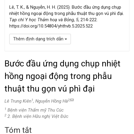
Lê, T. K., & Nguyễn, H. H. (2025). Bước đầu ứng dụng chụp
nhiệt hồng ngoại động trong phẫu thuật thu gọn vú phì đại.
Tạp chí Y học Thảm hoạ và Bỏng
,
5
, 214-222.
https://doi.org/10.54804/yhthvb.5.2025.522
Thêm định dạng trích dẫn
Bước đầu ứng dụng chụp nhiệt
hồng ngoại động trong phẫu
thuật thu gọn vú phì đại
1
2,
Lê Trung Kiên
, Nguyễn Hồng Hà
1
Bệnh viện Thẩm mỹ Thu Cúc
2
2. Bệnh viện Hữu nghị Việt Đức
Tóm tắt
Nội