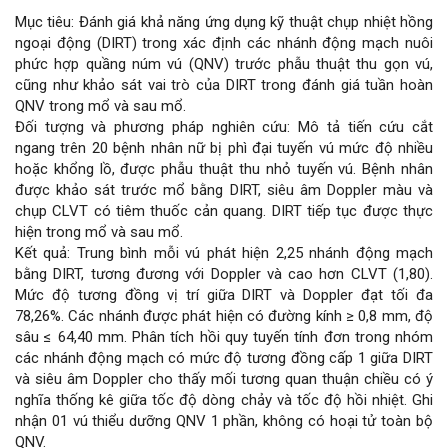
Mục tiêu: Đánh giá khả năng ứng dụng kỹ thuật chụp nhiệt hồng
dung
ngoại động (DIRT) trong xác định các nhánh động mạch nuôi
phức hợp quầng núm vú (QNV) trước phẫu thuật thu gọn vú,
chính
cũng như khảo sát vai trò của DIRT trong đánh giá tuần hoàn
QNV trong mổ và sau mổ.
của
Đối tượng và phương pháp nghiên cứu: Mô tả tiến cứu cắt
ngang trên 20 bệnh nhân nữ bị phì đại tuyến vú mức độ nhiều
bài
hoặc khổng lồ, được phẫu thuật thu nhỏ tuyến vú. Bệnh nhân
được khảo sát trước mổ bằng DIRT, siêu âm Doppler màu và
viết
chụp CLVT có tiêm thuốc cản quang. DIRT tiếp tục được thực
hiện trong mổ và sau mổ.
Kết quả: Trung bình mỗi vú phát hiện 2,25 nhánh động mạch
bằng DIRT, tương đương với Doppler và cao hơn CLVT (1,80).
Mức độ tương đồng vị trí giữa DIRT và Doppler đạt tối đa
78,26%. Các nhánh được phát hiện có đường kính ≥ 0,8 mm, độ
sâu ≤ 64,40 mm. Phân tích hồi quy tuyến tính đơn trong nhóm
các nhánh động mạch có mức độ tương đồng cấp 1 giữa DIRT
và siêu âm Doppler cho thấy mối tương quan thuận chiều có ý
nghĩa thống kê giữa tốc độ dòng chảy và tốc độ hồi nhiệt. Ghi
nhận 01 vú thiểu dưỡng QNV 1 phần, không có hoại tử toàn bộ
QNV.